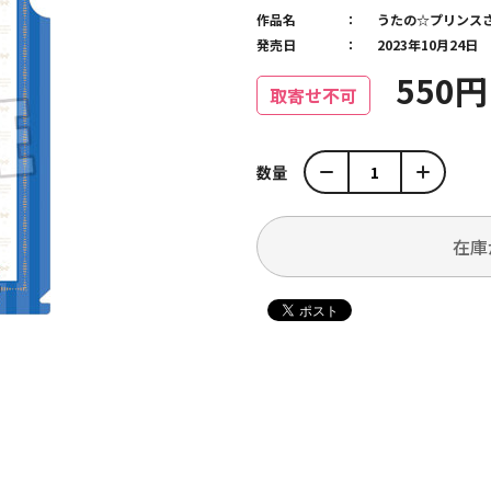
作品名
うたの☆プリンス
発売日
2023年10月24日
550
取寄せ不可
数量
在庫