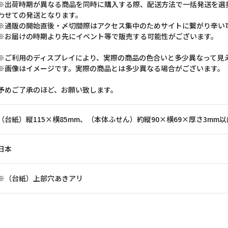
※出荷時期が異なる商品を同時に購入する際、配送方法で一括発送を選
わせての発送となります。
※通販の開始直後・〆切間際はアクセス集中のためサイトに繋がり辛い
※お届けの時期より先にイベント等で販売する可能性がございます。
※ご利用のディスプレイにより、実際の商品の色合いと多少異なって見
※画像はイメージです。実際の商品とは多少異なる場合がございます。
予めご了承のほど、お願い致します。
（台紙）縦115×横85mm、（本体ふせん）約縦90×横69×厚さ3mm以
日本
※（台紙）上部穴あきアリ