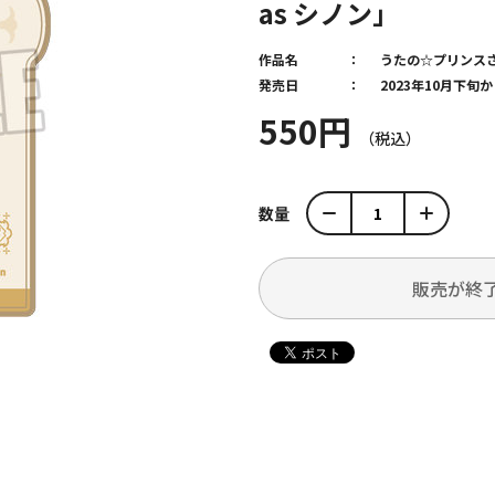
as シノン」
作品名
うたの☆プリンス
発売日
2023年10月下
550円
数量
販売が終