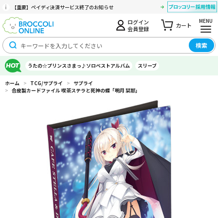
【重要】ペイディ決済サービス終了のお知らせ
MENU
ログイン
カート
会員登録
検索
うたの☆プリンスさまっ♪ソロベストアルバム
スリーブ
ホーム
>
TCG/サプライ
>
サプライ
>
合皮製カードファイル 喫茶ステラと死神の蝶「明月 栞那」