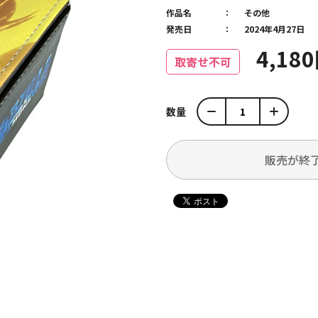
作品名
その他
発売日
2024年4月27日
4,18
取寄せ不可
数量
販売が終