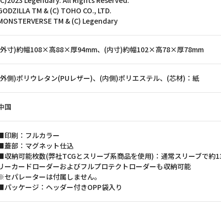
(C)2023 Legendary. All Rights Reserved.
GODZILLA TM & (C) TOHO CO., LTD.
MONSTERVERSE TM & (C) Legendary
(外寸)約幅108×高88×厚94mm、(内寸)約幅102×高78×厚78mm
(外側)ポリウレタン(PUレザー)、(内側)ポリエステル、(芯材)：紙
中国
■印刷：フルカラー
■蓋部：マグネット仕込
■収納可能枚数(弊社TCGとスリーブ系商品を使用)：通常スリーブで約1
リーカードローダーおよびフルプロテクトローダーも収納可能
※セパレーターは付属しません。
■パッケージ：ヘッダー付きOPP袋入り