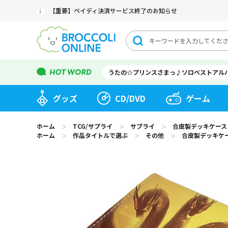
【重要】ペイディ決済サービス終了のお知らせ
うたの☆プリンスさまっ♪ソロベストアル
グッズ
CD/DVD
ゲーム
ホーム
TCG/サプライ
サプライ
合皮製デッキケース
＞
＞
＞
ホーム
作品タイトルで選ぶ
その他
合皮製デッキケー
＞
＞
＞