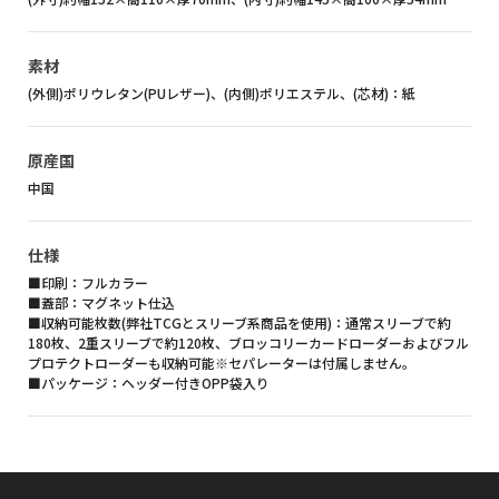
素材
(外側)ポリウレタン(PUレザー)、(内側)ポリエステル、(芯材)：紙
原産国
中国
仕様
■印刷：フルカラー
■蓋部：マグネット仕込
■収納可能枚数(弊社TCGとスリーブ系商品を使用)：通常スリーブで約
180枚、2重スリーブで約120枚、ブロッコリーカードローダーおよびフル
プロテクトローダーも収納可能※セパレーターは付属しません。
■パッケージ：ヘッダー付きOPP袋入り