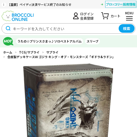
【重要】ペイディ決済サービス終了のお知らせ
MENU
ログイン
カート
会員登録
検索
うたの☆プリンスさまっ♪ソロベストアルバム
スリーブ
ホーム
>
TCG/サプライ
>
サプライ
>
合皮製デッキケースＷ ゴジラ キング・オブ・モンスターズ「ギドラ&ラドン」