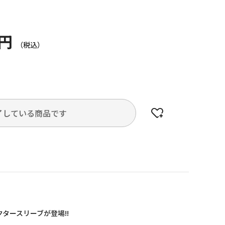
0円
了している商品です
タースリーブが登場!!