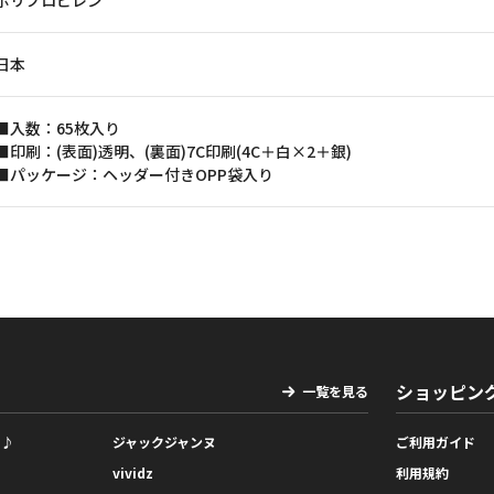
ポリプロピレン
日本
■入数：65枚入り
■印刷：(表面)透明、(裏面)7C印刷(4C＋白×2＋銀)
■パッケージ：ヘッダー付きOPP袋入り
ショッピン
一覧を見る
っ♪
ジャックジャンヌ
ご利用ガイド
vividz
利用規約