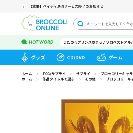
【重要】ペイディ決済サービス終了のお知らせ
うたの☆プリンスさまっ♪ソロベストアル
グッズ
CD/DVD
ゲーム
ホーム
TCG/サプライ
サプライ
ブロッコリーキャラ
＞
＞
＞
ホーム
作品タイトルで選ぶ
その他
ブロッコリーキ
＞
＞
＞