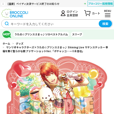
【重要】ペイディ決済サービス終了のお知らせ
MENU
ログイン
カート
会員登録
検索
うたの☆プリンスさまっ♪ソロベストアルバム
スリーブ
ホーム
>
グッズ
>
サンリオキャラクターズ×うたの☆プリンスさまっ♪ Shining Live サテンステッカー 幸
福を繋ぐ聖らかな歌 アナザーショットVer.「ポチャッコ・一十木音也」