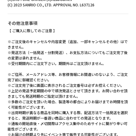
(C) 2023 SANRIO CO., LTD. APPROVAL NO. L637126
その他注意事項
【 ご購入に際してのご注意 】
※ご注文後のキャンセルや内容変更（追加、一部キャンセルその他）はで
きません。
※発送方法（一括発送・分割発送）、お支払方法についてもご注文完了後
の変更は承れません。
※受付期間内にご注文下さい。期間外はご注文頂けません。
※ご住所、メールアドレス等、お客様情報にお間違いのないよう、ご注文
完了前に御確認ください。
※ご注文完了後に画面に表示されるご注文番号は必ずお控えください。
※上記の発送予定期間の中で順次発送とさせて頂きます。お問い合わせ頂
きましても発送時期のご指定は頂けません。
※多数のご注文を頂いた場合、製造等の都合によりお届けまでお時間を頂
く可能性がございます。
※出荷時期が異なる商品を同時に購入する際、配送方法で一括発送を選択
すると、発送時期が一番遅い商品に合わせての発送となります。
※通販の開始直後・〆切間際はアクセス集中のためサイトに繋がり辛い可
能性がございます。
※お届けの時期より先にイベント等で販売する可能性がございます。