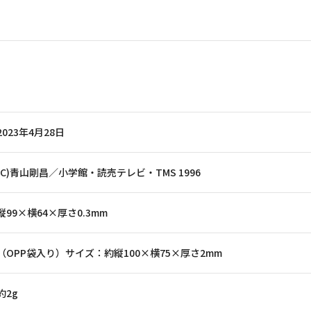
2023年4月28日
(C)青山剛昌／小学館・読売テレビ・TMS 1996
縦99×横64×厚さ0.3mm
（OPP袋入り）サイズ：約縦100×横75×厚さ2mm
約2g