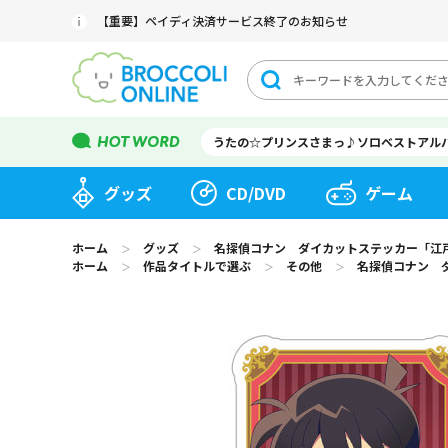
【重要】ペイディ決済サービス終了のお知らせ
うたの☆プリンスさまっ♪ソロベストアル
グッズ
CD/DVD
ゲーム
ホーム
グッズ
名探偵コナン ダイカットステッカー「江戸川 コ
＞
＞
ホーム
作品タイトルで選ぶ
その他
名探偵コナン ダイ
＞
＞
＞