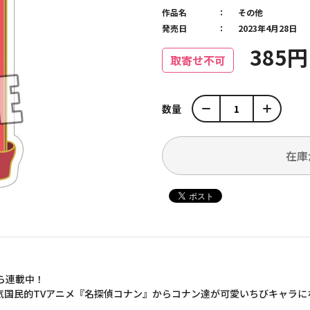
作品名
その他
発売日
2023年4月28日
385
取寄せ不可
数量
在庫
ら連載中！
気国民的TVアニメ『名探偵コナン』からコナン達が可愛いちびキャラ