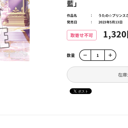
藍」
作品名
うたの☆プリンス
発売日
2023年5月13日
1,32
取寄せ不可
数量
在庫