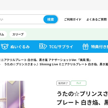
検索
ご利用ガイド
よくあるご質問
バム
スリーブ
ぬいぐるみ
TCG/サプライ
特典付き
ve ミニアクリルプレート 白き焔、黒き嵐 アナザーショットVer.「美風 藍」
うたの☆プリンスさまっ♪ Shining Live ミニアクリルプレート 白き焔、黒き嵐
＞
うたの☆プリンスさまっ
プレート 白き焔、黒