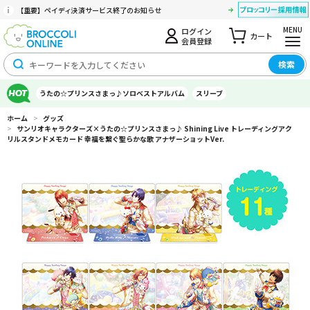
【重要】ペイディ決済サービス終了のお知らせ
MENU
ログイン
カート
会員登録
検索
うたの☆プリンスさまっ♪ソロベストアルバム
スリーブ
ホーム
>
グッズ
>
サンリオキャラクターズ×うたの☆プリンスさまっ♪ Shining Live トレーディングアク
リルスタンドメモカード 幸福を繋ぐ聖らかな歌 アナザーショットVer.