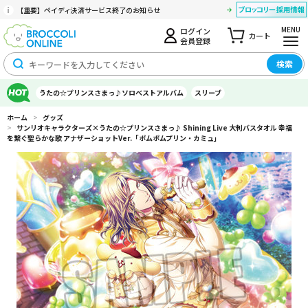
【重要】ペイディ決済サービス終了のお知らせ
MENU
ログイン
カート
会員登録
検索
うたの☆プリンスさまっ♪ソロベストアルバム
スリーブ
ホーム
>
グッズ
>
サンリオキャラクターズ×うたの☆プリンスさまっ♪ Shining Live 大判バスタオル 幸福
を繋ぐ聖らかな歌 アナザーショットVer.「ポムポムプリン・カミュ」