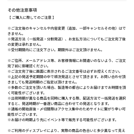
その他注意事項
【 ご購入に際してのご注意 】
※ご注文後のキャンセルや内容変更（追加、一部キャンセルその他）はで
きません。
※発送方法（一括発送・分割発送）、お支払方法についてもご注文完了後
の変更は承れません。
※受付期間内にご注文下さい。期間外はご注文頂けません。
※ご住所、メールアドレス等、お客様情報にお間違いのないよう、ご注文
完了前に御確認ください。
※ご注文完了後に画面に表示されるご注文番号は必ずお控えください。
※上記の発送予定期間の中で順次発送とさせて頂きます。お問い合わせ頂
きましても発送時期のご指定は頂けません。
※多数のご注文を頂いた場合、製造等の都合によりお届けまでお時間を頂
く可能性がございます。
※出荷時期が異なる商品を同時に購入する際、配送方法で一括発送を選択
すると、発送時期が一番遅い商品に合わせての発送となります。
※通販の開始直後・〆切間際はアクセス集中のためサイトに繋がり辛い可
能性がございます。
※お届けの時期より先にイベント等で販売する可能性がございます。
※ご利用のディスプレイにより、実際の商品の色合いと多少異なって見え