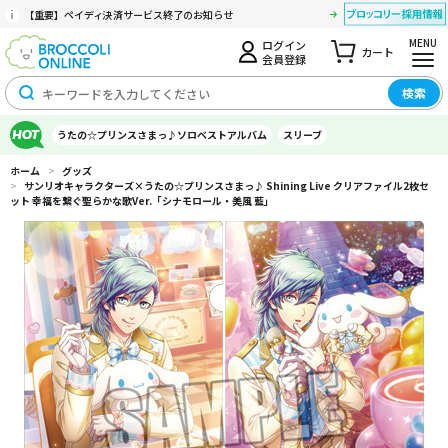
【重要】ペイディ決済サービス終了のお知らせ
MENU
ログイン
カート
会員登録
検索
うたの☆プリンスさまっ♪ソロベストアルバム
スリーブ
ホーム
>
グッズ
>
サンリオキャラクターズ×うたの☆プリンスさまっ♪ Shining Live クリアファイル2枚セ
ット 幸福を繋ぐ聖らかな歌Ver.「シナモロール・美風 藍」