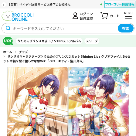
【重要】ペイディ決済サービス終了のお知らせ
MENU
ログイン
カート
会員登録
検索
うたの☆プリンスさまっ♪ソロベストアルバム
スリーブ
ホーム
>
グッズ
>
サンリオキャラクターズ×うたの☆プリンスさまっ♪ Shining Live クリアファイル2枚セ
ット 幸福を繋ぐ聖らかな歌Ver.「ハローキティ・聖川真斗」