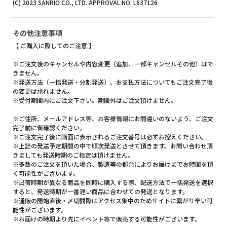
(C) 2023 SANRIO CO., LTD. APPROVAL NO. L637126
その他注意事項
【 ご購入に際してのご注意 】
※ご注文後のキャンセルや内容変更（追加、一部キャンセルその他）はで
きません。
※発送方法（一括発送・分割発送）、お支払方法についてもご注文完了後
の変更は承れません。
※受付期間内にご注文下さい。期間外はご注文頂けません。
※ご住所、メールアドレス等、お客様情報にお間違いのないよう、ご注文
完了前に御確認ください。
※ご注文完了後に画面に表示されるご注文番号は必ずお控えください。
※上記の発送予定期間の中で順次発送とさせて頂きます。お問い合わせ頂
きましても発送時期のご指定は頂けません。
※多数のご注文を頂いた場合、製造等の都合によりお届けまでお時間を頂
く可能性がございます。
※出荷時期が異なる商品を同時に購入する際、配送方法で一括発送を選択
すると、発送時期が一番遅い商品に合わせての発送となります。
※通販の開始直後・〆切間際はアクセス集中のためサイトに繋がり辛い可
能性がございます。
※お届けの時期より先にイベント等で販売する可能性がございます。