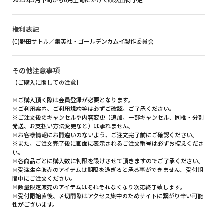
権利表記
(C)野田サトル／集英社・ゴールデンカムイ製作委員会
その他注意事項
【ご購入に関しての注意】
※ご購入頂く際は会員登録が必要となります。
※ご利用案内、ご利用規約等は必ずご確認、ご了承ください。
※ご注文後のキャンセルや内容変更（追加、一部キャンセル、同梱・分割
発送、お支払い方法変更など）は承れません。
※お客様情報にお間違いのないよう、ご注文完了前にご確認ください。
※また、ご注文完了後に画面に表示されるご注文番号は必ずお控えくださ
い。
※各商品ごとに購入数に制限を設けさせて頂きますのでご了承ください。
※受注生産販売のアイテムは期限を過ぎると承る事ができません。受付期
間中にご注文ください。
※数量限定販売のアイテムはそれぞれなくなり次第終了致します。
※受付開始直後、〆切間際はアクセス集中のためサイトに繋がり辛い可能
性がございます。