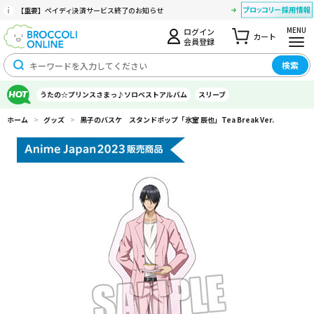
【重要】ペイディ決済サービス終了のお知らせ
MENU
ログイン
カート
会員登録
検索
うたの☆プリンスさまっ♪ソロベストアルバム
スリーブ
ホーム
>
グッズ
>
黒子のバスケ スタンドポップ「氷室 辰也」Tea Break Ver.