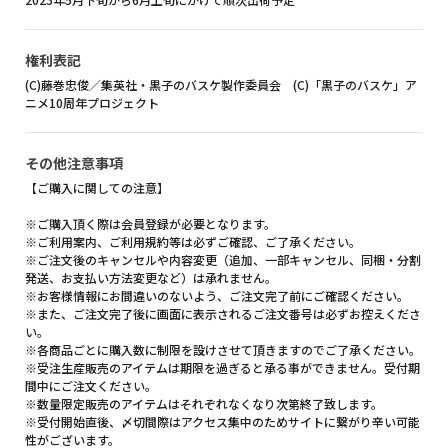
権利表記
(C)藤巻忠俊／集英社・黒子のバスケ製作委員会 (C)「黒子のバスケ」ア
ニメ10周年プロジェクト
その他注意事項
【ご購入に関しての注意】
※ご購入頂く際は会員登録が必要となります。
※ご利用案内、ご利用規約等は必ずご確認、ご了承ください。
※ご注文後のキャンセルや内容変更（追加、一部キャンセル、同梱・分割
発送、お支払い方法変更など）は承れません。
※お客様情報にお間違いのないよう、ご注文完了前にご確認ください。
※また、ご注文完了後に画面に表示されるご注文番号は必ずお控えくださ
い。
※各商品ごとに購入数に制限を設けさせて頂きますのでご了承ください。
※受注生産販売のアイテムは期限を過ぎると承る事ができません。受付期
間中にご注文ください。
※数量限定販売のアイテムはそれぞれなくなり次第終了致します。
※受付開始直後、〆切間際はアクセス集中のためサイトに繋がり辛い可能
性がございます。