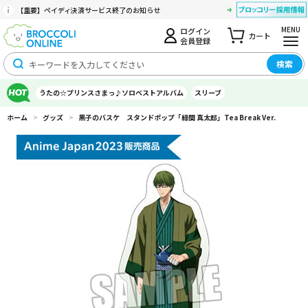
【重要】ペイディ決済サービス終了のお知らせ
MENU
ログイン
カート
会員登録
検索
うたの☆プリンスさまっ♪ソロベストアルバム
スリーブ
ホーム
>
グッズ
>
黒子のバスケ スタンドポップ「緑間 真太郎」Tea Break Ver.