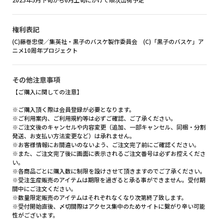
権利表記
(C)藤巻忠俊／集英社・黒子のバスケ製作委員会 (C)「黒子のバスケ」ア
ニメ10周年プロジェクト
その他注意事項
【ご購入に関しての注意】
※ご購入頂く際は会員登録が必要となります。
※ご利用案内、ご利用規約等は必ずご確認、ご了承ください。
※ご注文後のキャンセルや内容変更（追加、一部キャンセル、同梱・分割
発送、お支払い方法変更など）は承れません。
※お客様情報にお間違いのないよう、ご注文完了前にご確認ください。
※また、ご注文完了後に画面に表示されるご注文番号は必ずお控えくださ
い。
※各商品ごとに購入数に制限を設けさせて頂きますのでご了承ください。
※受注生産販売のアイテムは期限を過ぎると承る事ができません。受付期
間中にご注文ください。
※数量限定販売のアイテムはそれぞれなくなり次第終了致します。
※受付開始直後、〆切間際はアクセス集中のためサイトに繋がり辛い可能
性がございます。