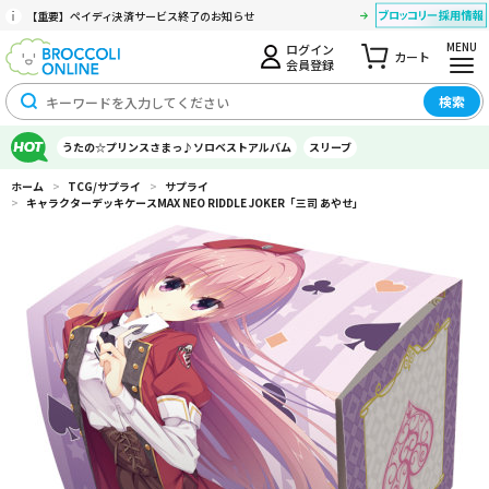
【重要】ペイディ決済サービス終了のお知らせ
MENU
ログイン
カート
会員登録
検索
うたの☆プリンスさまっ♪ソロベストアルバム
スリーブ
ホーム
>
TCG/サプライ
>
サプライ
>
キャラクターデッキケースMAX NEO RIDDLE JOKER「三司 あやせ」