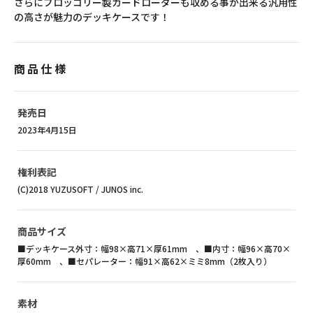
さらにブロッコリー製カードローダーも収める事が出来る汎用性
の高さが魅力のデッキケースです！
商品仕様
発売日
2023年4月15日
権利表記
(C)2018 YUZUSOFT / JUNOS inc.
商品サイズ
■デッキケース外寸：幅98×高71×厚61mm 、■内寸：幅96×高70×
厚60mm 、■セパレーター：幅91×高62×ミミ8mm（2枚入り）
素材