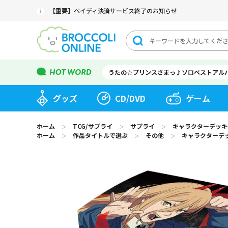
【重要】ペイディ決済サービス終了のお知らせ
うたの☆プリンスさまっ♪ソロベストアル
グッズ
CD/DVD
ゲーム
ホーム
TCG/サプライ
サプライ
キャラクターデッキケ
＞
＞
＞
ホーム
作品タイトルで選ぶ
その他
キャラクターデッ
＞
＞
＞