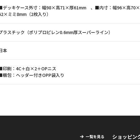
■デッキケース外寸：幅98×高71×厚61mm 、■内寸：幅96×高70
62×ミミ8mm（2枚入り）
プラスチック（ポリプロピレン0.6mm厚スーパーライン）
日本
■印刷：4C＋白×2＋OPニス
■梱包：ヘッダー付きOPP袋入り
ショッピン
一覧を見る