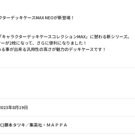
ターデッキケースMAX NEOが新登場！
は「キャラクターデッキケースコレクションMAX」に替わる新シリーズ。
ーが2枚になって、さらに便利になりました！
める事が出来る汎用性の高さが魅力のデッキケースです！
2023年8月19日
(C)藤本タツキ／集英社・ＭＡＰＰＡ