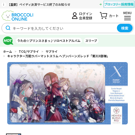
【重要】ペイディ決済サービス終了のお知らせ
MENU
ログイン
カート
会員登録
検索
うたの☆プリンスさまっ♪ソロベストアルバム
スリーブ
ホーム
>
TCG/サプライ
>
サプライ
>
キャラクター万能ラバーマットスリム ヘブンバーンズレッド「第31X部隊」