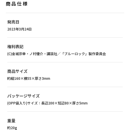
商品仕様
発売日
2023年3月24日
権利表記
(C)金城宗幸・ノ村優介・講談社／「ブルーロック」製作委員会
商品サイズ
約縦160×横55×厚さ3mm
パッケージサイズ
(OPP袋入り)サイズ：長辺200×短辺80×厚さ5mm
重量
約20g