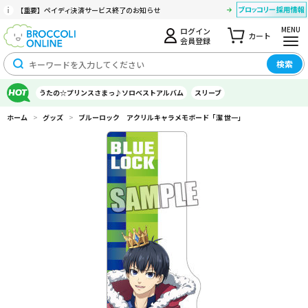
【重要】ペイディ決済サービス終了のお知らせ
MENU
ログイン
カート
会員登録
検索
うたの☆プリンスさまっ♪ソロベストアルバム
スリーブ
ホーム
>
グッズ
>
ブルーロック アクリルキャラメモボード「潔 世一」