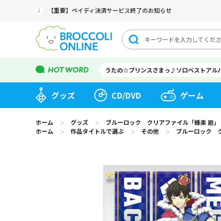
【重要】ペイディ決済サービス終了のお知らせ
うたの☆プリンスさまっ♪ソロベストアル
グッズ
CD/DVD
ゲーム
ホーム
グッズ
ブルーロック クリアファイル「蜂楽 廻」
＞
＞
ホーム
作品タイトルで選ぶ
その他
ブルーロック 
＞
＞
＞