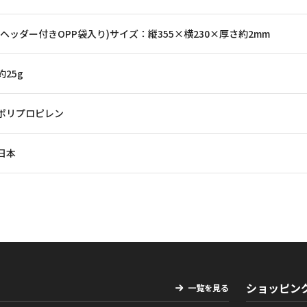
(ヘッダー付きOPP袋入り)サイズ：縦355×横230×厚さ約2mm
約25g
ポリプロピレン
日本
ショッピン
一覧を見る