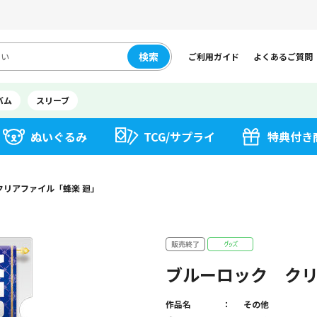
検索
ご利用ガイド
よくあるご質問
バム
スリーブ
ぬいぐるみ
TCG/サプライ
特典付き
クリアファイル「蜂楽 廻」
ブルーロック クリ
作品名
その他