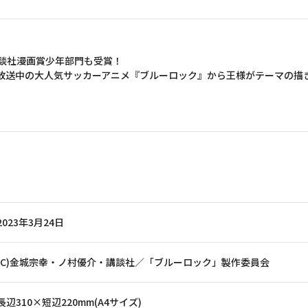
講談社漫画賞少年部門も受賞！
放送中の大人気サッカーアニメ『ブルーロック』から王様がテーマの描
2023年3月24日
(C)金城宗幸・ノ村優介・講談社／「ブルーロック」製作委員会
長辺310×短辺220mm(A4サイズ)