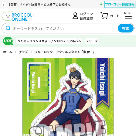
【重要】ペイディ決済サービス終了のお知らせ
MENU
ログイン
カート
会員登録
検索
うたの☆プリンスさまっ♪ソロベストアルバム
スリーブ
ホーム
>
グッズ
>
ブルーロック アクリルスタンド「潔 世一」