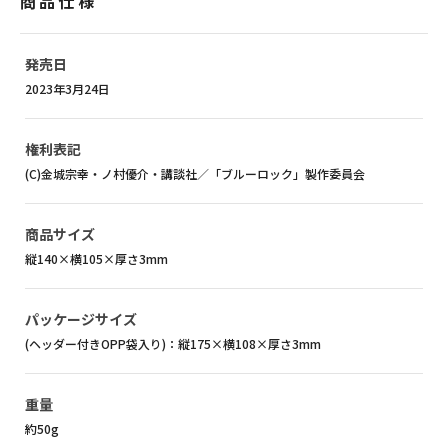
商品仕様
発売日
2023年3月24日
権利表記
(C)金城宗幸・ノ村優介・講談社／「ブルーロック」製作委員会
商品サイズ
縦140×横105×厚さ3mm
パッケージサイズ
(ヘッダー付きOPP袋入り)：縦175×横108×厚さ3mm
重量
約50g