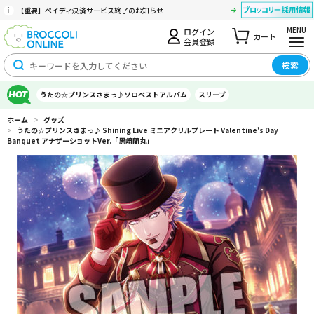
【重要】ペイディ決済サービス終了のお知らせ
MENU
ログイン
カート
会員登録
検索
うたの☆プリンスさまっ♪ソロベストアルバム
スリーブ
ホーム
>
グッズ
>
うたの☆プリンスさまっ♪ Shining Live ミニアクリルプレート Valentine's Day
Banquet アナザーショットVer.「黒崎蘭丸」