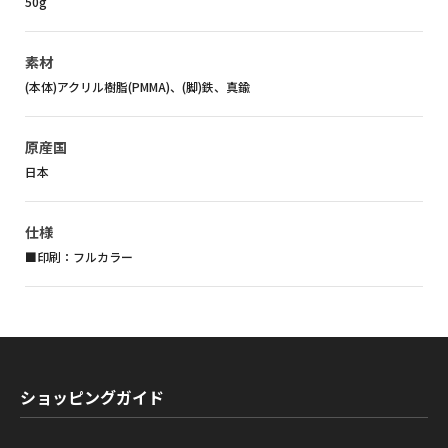
50g
素材
(本体)アクリル樹脂(PMMA)、(脚)鉄、真鍮
原産国
日本
仕様
■印刷：フルカラー
ショッピングガイド