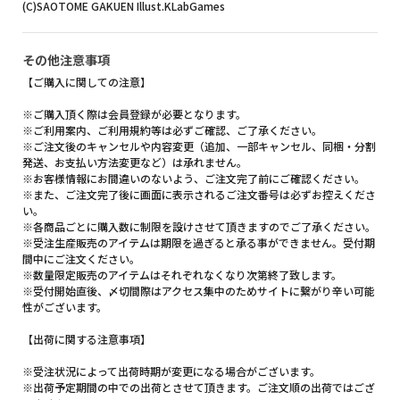
(C)SAOTOME GAKUEN Illust.KLabGames
その他注意事項
【ご購入に関しての注意】
※ご購入頂く際は会員登録が必要となります。
※ご利用案内、ご利用規約等は必ずご確認、ご了承ください。
※ご注文後のキャンセルや内容変更（追加、一部キャンセル、同梱・分割
発送、お支払い方法変更など）は承れません。
※お客様情報にお間違いのないよう、ご注文完了前にご確認ください。
※また、ご注文完了後に画面に表示されるご注文番号は必ずお控えくださ
い。
※各商品ごとに購入数に制限を設けさせて頂きますのでご了承ください。
※受注生産販売のアイテムは期限を過ぎると承る事ができません。受付期
間中にご注文ください。
※数量限定販売のアイテムはそれぞれなくなり次第終了致します。
※受付開始直後、〆切間際はアクセス集中のためサイトに繋がり辛い可能
性がございます。
【出荷に関する注意事項】
※受注状況によって出荷時期が変更になる場合がございます。
※出荷予定期間の中での出荷とさせて頂きます。ご注文順の出荷ではござ