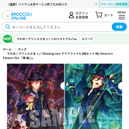
【重要】ペイディ決済サービス終了のお知らせ
MENU
ログイン
カート
会員登録
検索
うたの☆プリンスさまっ♪ソロベストアルバム
スリーブ
ホーム
>
グッズ
>
うたの☆プリンスさまっ♪ Shining Live クリアファイル2枚セット My Dearest
Flower Ver.「寿 嶺二」