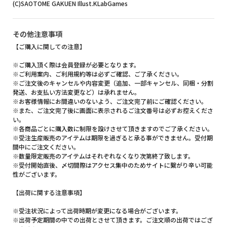
(C)SAOTOME GAKUEN Illust.KLabGames
その他注意事項
【ご購入に関しての注意】
※ご購入頂く際は会員登録が必要となります。
※ご利用案内、ご利用規約等は必ずご確認、ご了承ください。
※ご注文後のキャンセルや内容変更（追加、一部キャンセル、同梱・分割
発送、お支払い方法変更など）は承れません。
※お客様情報にお間違いのないよう、ご注文完了前にご確認ください。
※また、ご注文完了後に画面に表示されるご注文番号は必ずお控えくださ
い。
※各商品ごとに購入数に制限を設けさせて頂きますのでご了承ください。
※受注生産販売のアイテムは期限を過ぎると承る事ができません。受付期
間中にご注文ください。
※数量限定販売のアイテムはそれぞれなくなり次第終了致します。
※受付開始直後、〆切間際はアクセス集中のためサイトに繋がり辛い可能
性がございます。
【出荷に関する注意事項】
※受注状況によって出荷時期が変更になる場合がございます。
※出荷予定期間の中での出荷とさせて頂きます。ご注文順の出荷ではござ