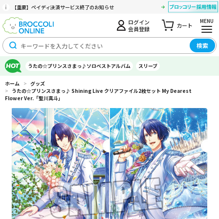
【重要】ペイディ決済サービス終了のお知らせ
MENU
ログイン
カート
会員登録
検索
うたの☆プリンスさまっ♪ソロベストアルバム
スリーブ
ホーム
>
グッズ
>
うたの☆プリンスさまっ♪ Shining Live クリアファイル2枚セット My Dearest
Flower Ver.「聖川真斗」