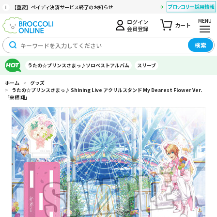
【重要】ペイディ決済サービス終了のお知らせ
MENU
ログイン
カート
会員登録
検索
うたの☆プリンスさまっ♪ソロベストアルバム
スリーブ
ホーム
>
グッズ
>
うたの☆プリンスさまっ♪ Shining Live アクリルスタンド My Dearest Flower Ver.
「来栖 翔」