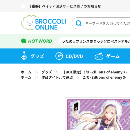
【重要】ペイディ決済サービス終了のお知らせ
うたの☆プリンスさまっ♪ソロベストアル
グッズ
CD/DVD
ゲーム
ホーム
グッズ
【BOL限定】Z/X -Zillions of ene
＞
＞
ホーム
作品タイトルで選ぶ
Z/X -Zillions of enemy X-
＞
＞