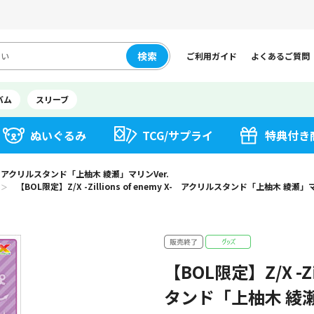
検索
ご利用ガイド
よくあるご質問
バム
スリーブ
ぬいぐるみ
TCG/サプライ
特典付き
my X- アクリルスタンド「上柚木 綾瀬」マリンVer.
【BOL限定】Z/X -Zillions of enemy X- アクリルスタンド「上柚木 綾瀬」マ
＞
【BOL限定】Z/X -Zi
タンド「上柚木 綾瀬