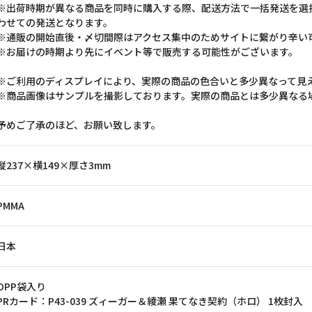
※出荷時期が異なる商品を同時に購入する際、配送方法で一括発送を選
わせての発送となります。
※通販の開始直後・〆切間際はアクセス集中のためサイトに繋がり辛い
※お届けの時期より先にイベント等で販売する可能性がございます。
※ご利用のディスプレイにより、実際の商品の色合いと多少異なって見
※商品画像はサンプルを撮影しております。実際の商品とは多少異なる
予めご了承のほど、お願い致します。
縦237×横149×厚さ3mm
PMMA
日本
OPP袋入り
PRカード：P43-039 ズィーガー＆綾瀬 果てなき契約（ホロ） 1枚封入