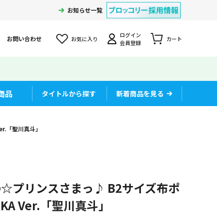
お知らせ一覧
ログイン
お問い合わせ
お気に入り
カート
会員登録
商品
タイトルから探す
新着商品を見る
er.「聖川真斗」
☆プリンスさまっ♪ B2サイズ布ポ
RKA Ver.「聖川真斗」