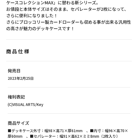
ケースコレクションMAX」に替わる新シリーズ。
お値段と本体サイズはそのまま、セパレーターが2枚になって、
さらに便利になりました！
さらにブロッコリー製カードローダーも収める事が出来る汎用性
の高さが魅力のデッキケースです！
商品仕様
発売日
2023年2月25日
権利表記
(C)VISUAL ARTS/Key
商品サイズ
■デッキケース外寸：幅98×高71×厚61mm 、■内寸：幅96×高70×
厚60mm 、■セパレーター：幅91×高62×ミミ8mm（2枚入り）