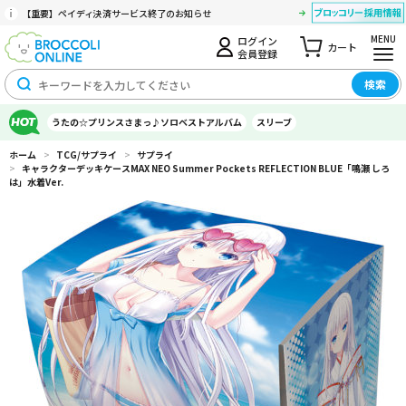
【重要】ペイディ決済サービス終了のお知らせ
MENU
ログイン
カート
会員登録
検索
うたの☆プリンスさまっ♪ソロベストアルバム
スリーブ
ホーム
>
TCG/サプライ
>
サプライ
>
キャラクターデッキケースMAX NEO Summer Pockets REFLECTION BLUE「鳴瀬 しろ
は」水着Ver.