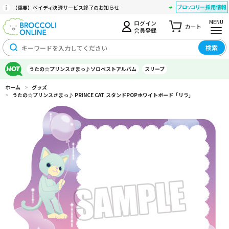
【重要】ペイディ決済サービス終了のお知らせ
MENU
ログイン
カート
会員登録
検索
うたの☆プリンスさまっ♪ソロベストアルバム
スリーブ
ホーム
>
グッズ
>
うたの☆プリンスさまっ♪ PRINCE CAT スタンドPOPホワイトボード「リラ」