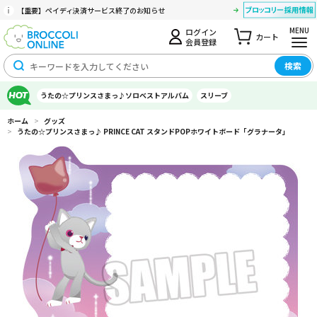
【重要】ペイディ決済サービス終了のお知らせ
MENU
ログイン
カート
会員登録
検索
うたの☆プリンスさまっ♪ソロベストアルバム
スリーブ
ホーム
>
グッズ
>
うたの☆プリンスさまっ♪ PRINCE CAT スタンドPOPホワイトボード「グラナータ」