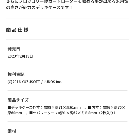
さらにブロッコリー製カードローダーも収める事が出来る汎用性
の高さが魅力のデッキケースです！
商品仕様
発売日
2023年2月18日
権利表記
(C)2016 YUZUSOFT / JUNOS inc.
商品サイズ
■デッキケース外寸：幅98×高71×厚61mm 、■内寸：幅96×高70×
厚60mm 、■セパレーター：幅91×高62×ミミ8mm（2枚入り）
素材