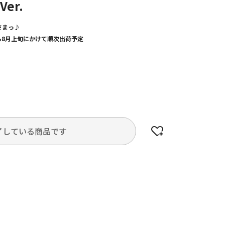
Ver.
さまっ♪
から8月上旬にかけて順次出荷予定
了している商品です