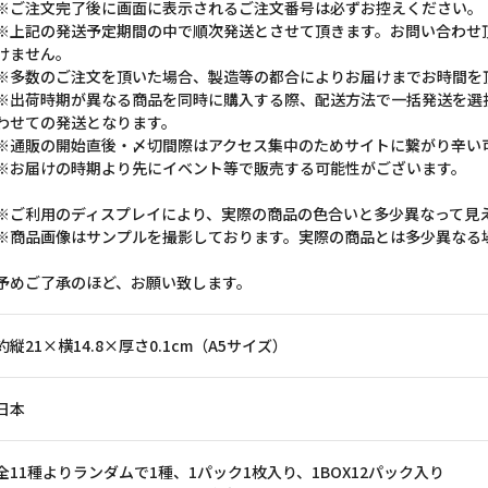
※ご注文完了後に画面に表示されるご注文番号は必ずお控えください。
※上記の発送予定期間の中で順次発送とさせて頂きます。お問い合わせ
けません。
※多数のご注文を頂いた場合、製造等の都合によりお届けまでお時間を
※出荷時期が異なる商品を同時に購入する際、配送方法で一括発送を選
わせての発送となります。
※通販の開始直後・〆切間際はアクセス集中のためサイトに繋がり辛い
※お届けの時期より先にイベント等で販売する可能性がございます。
※ご利用のディスプレイにより、実際の商品の色合いと多少異なって見
※商品画像はサンプルを撮影しております。実際の商品とは多少異なる
予めご了承のほど、お願い致します。
約縦21×横14.8×厚さ0.1cm（A5サイズ）
日本
全11種よりランダムで1種、1パック1枚入り、1BOX12パック入り