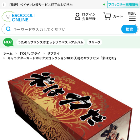
【重要】ペイディ決済サービス終了のお知らせ
MENU
ログイン
カート
会員登録
検索
うたの☆プリンスさまっ♪ソロベストアルバム
スリーブ
ホーム
>
TCG/サプライ
>
サプライ
>
キャラクターカードボックスコレクションNEO 天穂のサクナヒメ「米は力だ」