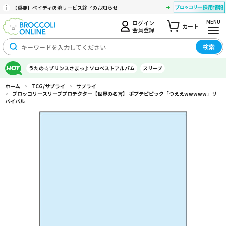
【重要】ペイディ決済サービス終了のお知らせ
MENU
ログイン
カート
会員登録
検索
うたの☆プリンスさまっ♪ソロベストアルバム
スリーブ
ホーム
>
TCG/サプライ
>
サプライ
>
ブロッコリースリーブプロテクター【世界の名言】 ポプテピピック「つええwwwww」リ
バイバル