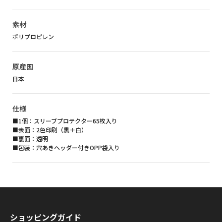
素材
ポリプロピレン
原産国
日本
仕様
■1個：スリーブプロテクター65枚入り
■表面：2色印刷（黒＋白）
■裏面：透明
■包装：穴あきヘッダー付きOPP袋入り
ショッピングガイド