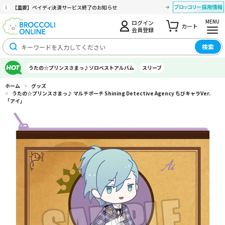
【重要】ペイディ決済サービス終了のお知らせ
MENU
ログイン
カート
会員登録
検索
うたの☆プリンスさまっ♪ソロベストアルバム
スリーブ
ホーム
>
グッズ
>
うたの☆プリンスさまっ♪ マルチポーチ Shining Detective Agency ちびキャラVer.
「アイ」