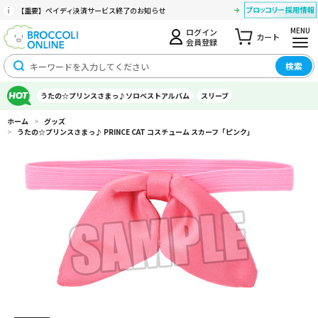
【重要】ペイディ決済サービス終了のお知らせ
MENU
ログイン
カート
会員登録
検索
うたの☆プリンスさまっ♪ソロベストアルバム
スリーブ
ホーム
>
グッズ
>
うたの☆プリンスさまっ♪ PRINCE CAT コスチューム スカーフ「ピンク」