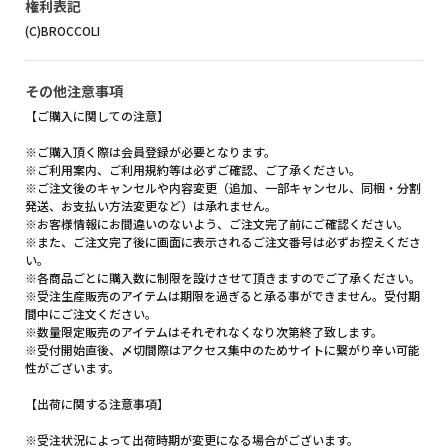
権利表記
(C)BROCCOLI
その他注意事項
【ご購入に関しての注意】
※ご購入頂く際は会員登録が必要となります。
※ご利用案内、ご利用規約等は必ずご確認、ご了承ください。
※ご注文後のキャンセルや内容変更（追加、一部キャンセル、同梱・分割
発送、お支払い方法変更など）は承れません。
※お客様情報にお間違いのないよう、ご注文完了前にご確認ください。
※また、ご注文完了後に画面に表示されるご注文番号は必ずお控えくださ
い。
※各商品ごとに購入数に制限を設けさせて頂きますのでご了承ください。
※受注生産販売のアイテムは期限を過ぎると承る事ができません。受付期
間中にご注文ください。
※数量限定販売のアイテムはそれぞれなくなり次第終了致します。
※受付開始直後、〆切間際はアクセス集中のためサイトに繋がり辛い可能
性がございます。
【出荷に関する注意事項】
※受注状況によって出荷時期が変更になる場合がございます。