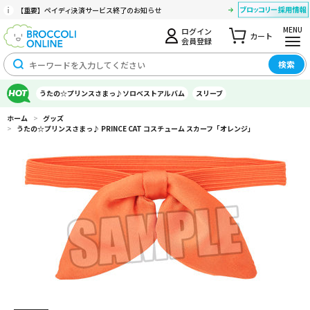
【重要】ペイディ決済サービス終了のお知らせ
MENU
ログイン
カート
会員登録
検索
うたの☆プリンスさまっ♪ソロベストアルバム
スリーブ
ホーム
>
グッズ
>
うたの☆プリンスさまっ♪ PRINCE CAT コスチューム スカーフ「オレンジ」