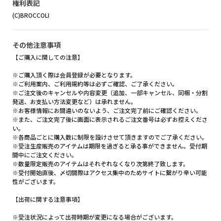
権利表記
(C)BROCCOLI
その他注意事項
【ご購入に関しての注意】
※ご購入頂く際は会員登録が必要となります。
※ご利用案内、ご利用規約等は必ずご確認、ご了承ください。
※ご注文後のキャンセルや内容変更（追加、一部キャンセル、同梱・分割
発送、お支払い方法変更など）は承れません。
※お客様情報にお間違いのないよう、ご注文完了前にご確認ください。
※また、ご注文完了後に画面に表示されるご注文番号は必ずお控えくださ
い。
※各商品ごとに購入数に制限を設けさせて頂きますのでご了承ください。
※受注生産販売のアイテムは期限を過ぎると承る事ができません。受付期
間中にご注文ください。
※数量限定販売のアイテムはそれぞれなくなり次第終了致します。
※受付開始直後、〆切間際はアクセス集中のためサイトに繋がり辛い可能
性がございます。
【出荷に関する注意事項】
※受注状況によって出荷時期が変更になる場合がございます。