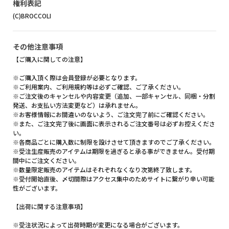
権利表記
(C)BROCCOLI
その他注意事項
【ご購入に関しての注意】
※ご購入頂く際は会員登録が必要となります。
※ご利用案内、ご利用規約等は必ずご確認、ご了承ください。
※ご注文後のキャンセルや内容変更（追加、一部キャンセル、同梱・分割
発送、お支払い方法変更など）は承れません。
※お客様情報にお間違いのないよう、ご注文完了前にご確認ください。
※また、ご注文完了後に画面に表示されるご注文番号は必ずお控えくださ
い。
※各商品ごとに購入数に制限を設けさせて頂きますのでご了承ください。
※受注生産販売のアイテムは期限を過ぎると承る事ができません。受付期
間中にご注文ください。
※数量限定販売のアイテムはそれぞれなくなり次第終了致します。
※受付開始直後、〆切間際はアクセス集中のためサイトに繋がり辛い可能
性がございます。
【出荷に関する注意事項】
※受注状況によって出荷時期が変更になる場合がございます。