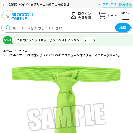
【重要】ペイディ決済サービス終了のお知らせ
MENU
ログイン
カート
会員登録
検索
うたの☆プリンスさまっ♪ソロベストアルバム
スリーブ
ホーム
>
グッズ
>
うたの☆プリンスさまっ♪ PRINCE CAT コスチューム ネクタイ「イエローグリーン」