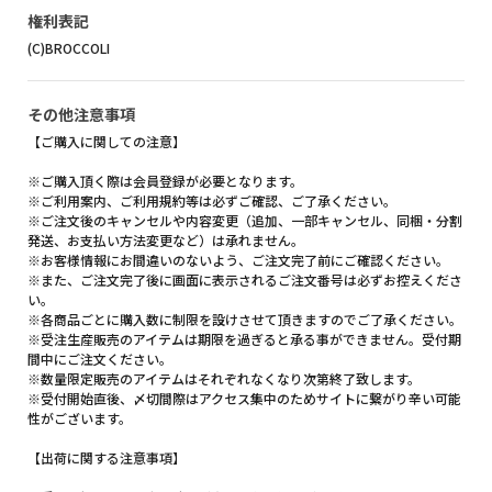
権利表記
(C)BROCCOLI
その他注意事項
【ご購入に関しての注意】
※ご購入頂く際は会員登録が必要となります。
※ご利用案内、ご利用規約等は必ずご確認、ご了承ください。
※ご注文後のキャンセルや内容変更（追加、一部キャンセル、同梱・分割
発送、お支払い方法変更など）は承れません。
※お客様情報にお間違いのないよう、ご注文完了前にご確認ください。
※また、ご注文完了後に画面に表示されるご注文番号は必ずお控えくださ
い。
※各商品ごとに購入数に制限を設けさせて頂きますのでご了承ください。
※受注生産販売のアイテムは期限を過ぎると承る事ができません。受付期
間中にご注文ください。
※数量限定販売のアイテムはそれぞれなくなり次第終了致します。
※受付開始直後、〆切間際はアクセス集中のためサイトに繋がり辛い可能
性がございます。
【出荷に関する注意事項】