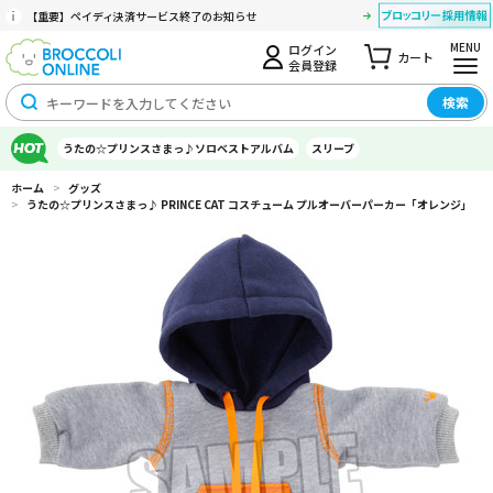
【重要】ペイディ決済サービス終了のお知らせ
MENU
ログイン
カート
会員登録
検索
うたの☆プリンスさまっ♪ソロベストアルバム
スリーブ
ホーム
>
グッズ
>
うたの☆プリンスさまっ♪ PRINCE CAT コスチューム プルオーバーパーカー「オレンジ」