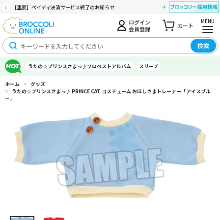
【重要】ペイディ決済サービス終了のお知らせ
MENU
ログイン
カート
会員登録
検索
うたの☆プリンスさまっ♪ソロベストアルバム
スリーブ
ホーム
>
グッズ
>
うたの☆プリンスさまっ♪ PRINCE CAT コスチューム おほしさまトレーナー「アイスブル
ー」