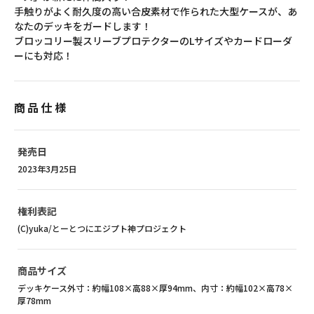
手触りがよく耐久度の高い合皮素材で作られた大型ケースが、あ
なたのデッキをガードします！
ブロッコリー製スリーブプロテクターのLサイズやカードローダ
ーにも対応！
商品仕様
発売日
2023年3月25日
権利表記
(C)yuka/とーとつにエジプト神プロジェクト
商品サイズ
デッキケース外寸：約幅108×高88×厚94mm、内寸：約幅102×高78×
厚78mm