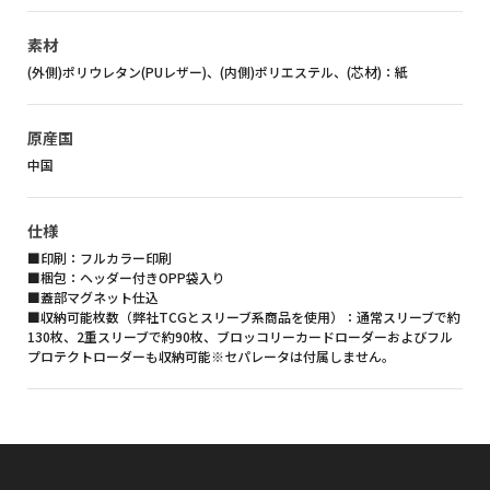
素材
(外側)ポリウレタン(PUレザー)、(内側)ポリエステル、(芯材)：紙
原産国
中国
仕様
■印刷：フルカラー印刷
■梱包：ヘッダー付きOPP袋入り
■蓋部マグネット仕込
■収納可能枚数（弊社TCGとスリーブ系商品を使用）：通常スリーブで約
130枚、2重スリーブで約90枚、ブロッコリーカードローダーおよびフル
プロテクトローダーも収納可能※セパレータは付属しません。