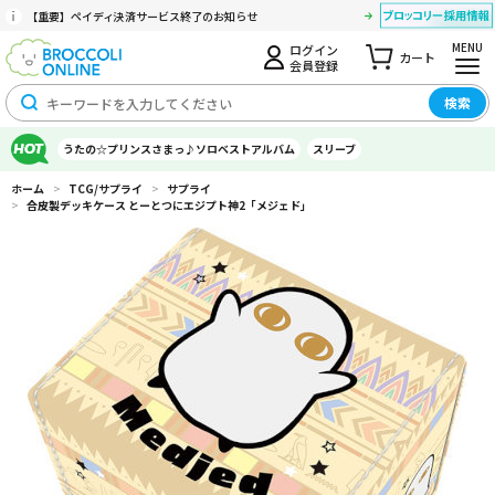
【重要】ペイディ決済サービス終了のお知らせ
MENU
ログイン
カート
会員登録
検索
うたの☆プリンスさまっ♪ソロベストアルバム
スリーブ
ホーム
>
TCG/サプライ
>
サプライ
>
合皮製デッキケース とーとつにエジプト神2「メジェド」