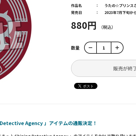
作品名
うたの☆プリンス
発売日
2023年7月下旬
880円
数量
販売が終
etective Agency 」アイテムの通販決定！