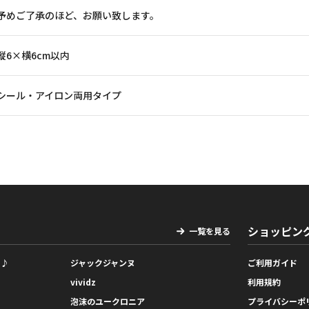
予めご了承のほど、お願い致します。
縦6×横6cm以内
シール・アイロン両用タイプ
ショッピン
一覧を見る
っ♪
ジャックジャンヌ
ご利用ガイド
vividz
利用規約
泡沫のユークロニア
プライバシーポ