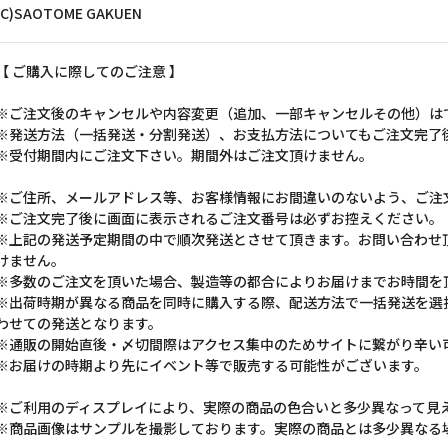
(C)SAOTOME GAKUEN
【 ご購入に際してのご注意 】
※ご注文後のキャンセルや内容変更（追加、一部キャンセルその他）は
※発送方法（一括発送・分割発送）、お支払方法についてもご注文完了
※受付期間内にご注文下さい。期間外はご注文頂けません。
※ご住所、メールアドレス等、お客様情報にお間違いのないよう、ご注
※ご注文完了後に画面に表示されるご注文番号は必ずお控えください。
※上記の発送予定期間の中で順次発送とさせて頂きます。お問い合わせ
けません。
※多数のご注文を頂いた場合、製造等の都合によりお届けまでお時間を
※出荷時期が異なる商品を同時に購入する際、配送方法で一括発送を選
わせての発送となります。
※通販の開始直後・〆切間際はアクセス集中のためサイトに繋がり辛い
※お届けの時期より先にイベント等で販売する可能性がございます。
※ご利用のディスプレイにより、実際の商品の色合いと多少異なって見
※商品画像はサンプルを撮影しております。実際の商品とは多少異なる