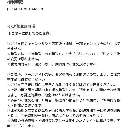
権利表記
(C)SAOTOME GAKUEN
その他注意事項
【 ご購入に際してのご注意 】
※ご注文後のキャンセルや内容変更（追加、一部キャンセルその他）はで
きません。
※発送方法（一括発送・分割発送）、お支払方法についてもご注文完了後
の変更は承れません。
※受付期間内にご注文下さい。期間外はご注文頂けません。
※ご住所、メールアドレス等、お客様情報にお間違いのないよう、ご注文
完了前に御確認ください。
※ご注文完了後に画面に表示されるご注文番号は必ずお控えください。
※上記の発送予定期間の中で順次発送とさせて頂きます。お問い合わせ頂
きましても発送時期のご指定はいただけません。
※多数のご注文を頂いた場合、製造等の都合によりお届けまでお時間を頂
く可能性がございます。
※出荷時期が異なる商品を同時に購入する際、配送方法で一括発送を選択
すると、発送時期が一番遅い商品に合わせての発送となります。
※通販の開始直後・〆切間際はアクセス集中のためサイトに繋がり辛い可
能性がございます。