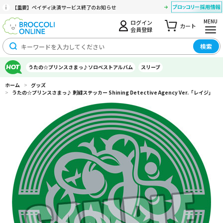
【重要】ペイディ決済サービス終了のお知らせ
MENU
ログイン
カート
会員登録
検索
うたの☆プリンスさまっ♪ソロベストアルバム
スリーブ
ホーム
>
グッズ
>
うたの☆プリンスさまっ♪ 刺繍ステッカー Shining Detective Agency Ver.「レイジ」