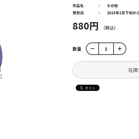
作品名
その他
発売日
2023年1月下旬
880円
数量
在庫