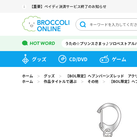
【重要】ペイディ決済サービス終了のお知らせ
うたの☆プリンスさまっ♪ソロベストアル
グッズ
CD/DVD
ゲーム
ホーム
グッズ
【BOL限定】ヘブンバーンズレッド アク
＞
＞
ホーム
作品タイトルで選ぶ
その他
【BOL限定】
＞
＞
＞