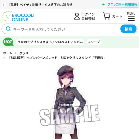
【重要】ペイディ決済サービス終了のお知らせ
MENU
ログイン
カート
会員登録
検索
うたの☆プリンスさまっ♪ソロベストアルバム
スリーブ
ホーム
>
グッズ
>
【BOL限定】ヘブンバーンズレッド BIGアクリルスタンド「手塚咲」