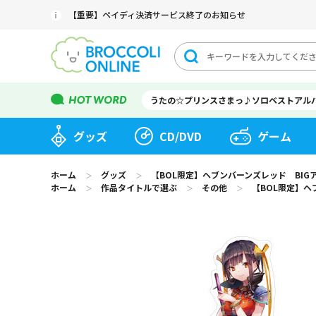
【重要】ペイディ決済サービス終了のお知らせ
うたの☆プリンスさまっ♪ソロベストアル
グッズ
CD/DVD
ゲーム
ホーム
グッズ
【BOL限定】ヘブンバーンズレッド BI
＞
＞
ホーム
作品タイトルで選ぶ
その他
【BOL限定】ヘ
＞
＞
＞