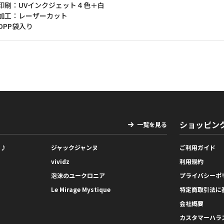
印刷：UVインクジェット４色＋白
加工：レーザーカット
OPP袋入り
ショッピン
一覧を見る
っ♪
ジャックジャンヌ
ご利用ガイド
vividz
利用規約
泡沫のユークロニア
プライバシーポ
Le Mirage Mystique
特定商取引法に
会社概要
カスタマーハラ