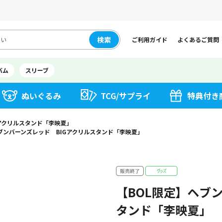
検索
ご利用ガイド
よくあるご質問
バム
スリーブ
ぬいぐるみ
TCG/サプライ
特典付き
Gアクリルスタンド「李映夏」
ブンバーンズレッド BIGアクリルスタンド「李映夏」
【BOL限定】ヘブ
タンド「李映夏」