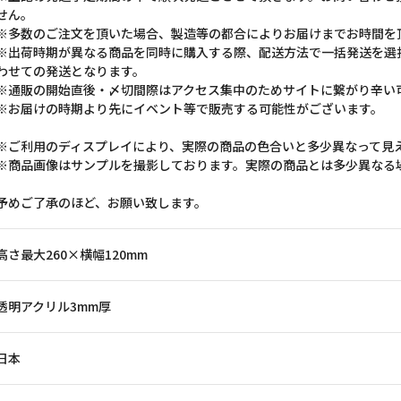
せん。
※多数のご注文を頂いた場合、製造等の都合によりお届けまでお時間を
※出荷時期が異なる商品を同時に購入する際、配送方法で一括発送を選
わせての発送となります。
※通販の開始直後・〆切間際はアクセス集中のためサイトに繋がり辛い
※お届けの時期より先にイベント等で販売する可能性がございます。
※ご利用のディスプレイにより、実際の商品の色合いと多少異なって見
※商品画像はサンプルを撮影しております。実際の商品とは多少異なる
予めご了承のほど、お願い致します。
高さ最大260×横幅120mm
透明アクリル3mm厚
日本