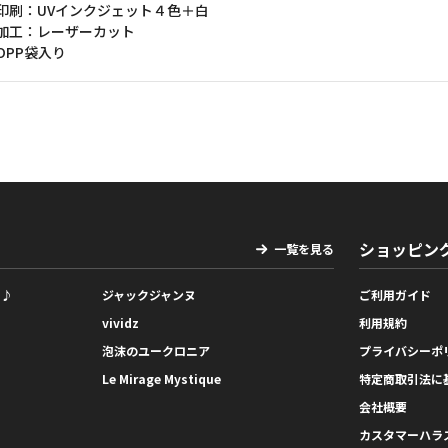
印刷：UVインクジェット４色＋白
加工：レーザーカット
OPP袋入り
ショッピン
一覧を見る
っ♪
ジャックジャンヌ
ご利用ガイド
vividz
利用規約
泡沫のユークロニア
プライバシーポ
Le Mirage Mystique
特定商取引法に
会社概要
カスタマーハラ