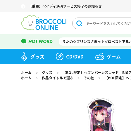
【重要】ペイディ決済サービス終了のお知らせ
うたの☆プリンスさまっ♪ソロベストアル
グッズ
CD/DVD
ゲーム
ホーム
グッズ
【BOL限定】ヘブンバーンズレッド BI
＞
＞
ホーム
作品タイトルで選ぶ
その他
【BOL限定】ヘ
＞
＞
＞