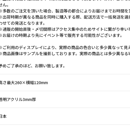
せん。
※多数のご注文を頂いた場合、製造等の都合によりお届けまでお時間を
※出荷時期が異なる商品を同時に購入する際、配送方法で一括発送を選
わせての発送となります。
※通販の開始直後・〆切間際はアクセス集中のためサイトに繋がり辛い
※お届けの時期より先にイベント等で販売する可能性がございます。
※ご利用のディスプレイにより、実際の商品の色合いと多少異なって見
※商品画像はサンプルを撮影しております。実際の商品とは多少異なる
予めご了承のほど、お願い致します。
高さ最大260×横幅120mm
透明アクリル3mm厚
日本